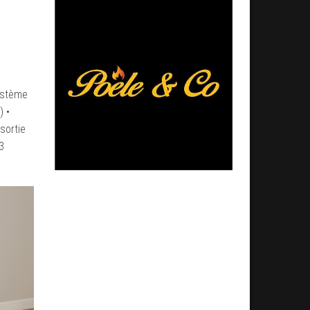
système
) •
sortie
3